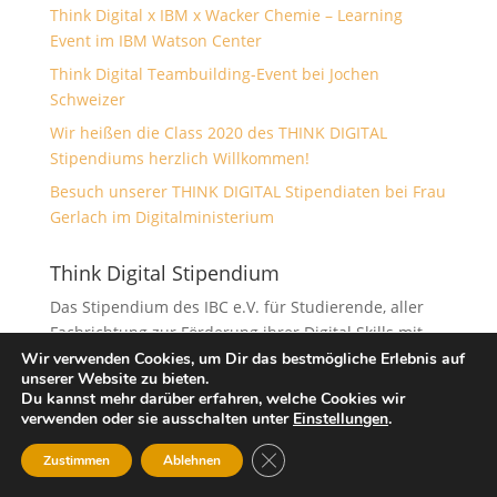
Think Digital x IBM x Wacker Chemie – Learning
Event im IBM Watson Center
Think Digital Teambuilding-Event bei Jochen
Schweizer
Wir heißen die Class 2020 des THINK DIGITAL
Stipendiums herzlich Willkommen!
Besuch unserer THINK DIGITAL Stipendiaten bei Frau
Gerlach im Digitalministerium
Think Digital Stipendium
Das Stipendium des IBC e.V. für Studierende, aller
Fachrichtung zur Förderung ihrer Digital Skills mit
der Unterstützung von Top-Partnern.
Wir verwenden Cookies, um Dir das bestmögliche Erlebnis auf
unserer Website zu bieten.
Du kannst mehr darüber erfahren, welche Cookies wir
verwenden oder sie ausschalten unter
Einstellungen
.
GDPR Cookie-Banner schließen
Zustimmen
Ablehnen
Impressum