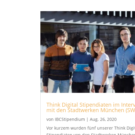
Think Digital Stipendiaten im Inter
mit den Stadtwerken München (S
von
IBCStipendium
|
Aug. 26, 2020
Vor kurzem wurden fünf unserer Think Digi
Stipendiaten von den Stadtwerken München