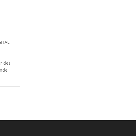
GITAL
r des
ände