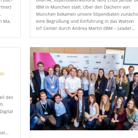
tner)
IBM in München statt. Über den Dächern von
.
München bekamen unsere Stipendiaten zunächs
n Ma,
eine Begrüßung und Einführung in das Watson
IoT Center durch Andrea Martin (IBM – Leader…
ei
eil des
ch
Digital
 bei…