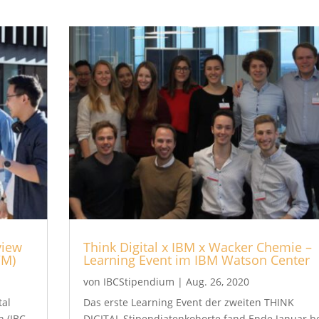
view
Think Digital x IBM x Wacker Chemie –
WM)
Learning Event im IBM Watson Center
von
IBCStipendium
|
Aug. 26, 2020
tal
Das erste Learning Event der zweiten THINK
 (IBC-
DIGITAL Stipendiatenkohorte fand Ende Januar b