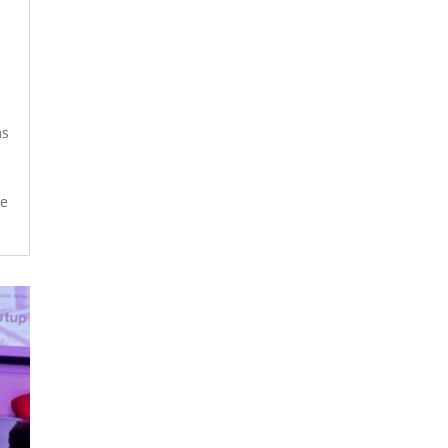
ms
ie