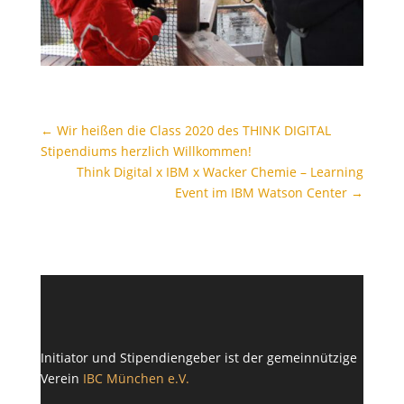
←
Wir heißen die Class 2020 des THINK DIGITAL
Stipendiums herzlich Willkommen!
Think Digital x IBM x Wacker Chemie – Learning
Event im IBM Watson Center
→
Initiator und Stipendiengeber ist der gemeinnützige
Verein
IBC München e.V.