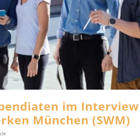
ipendiaten im Interview
erken München (SWM)
cle