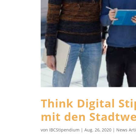
Think Digital St
mit den Stadtw
von
IBCStipendium
|
Aug. 26, 2020
|
News Arti