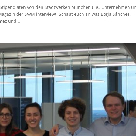
l Stipendiaten von den Stadtwerken München (IBC-Unternehmen u
Magazin der SWM interviewt. Schaut euch an was Borja Sánchez,
mez und...