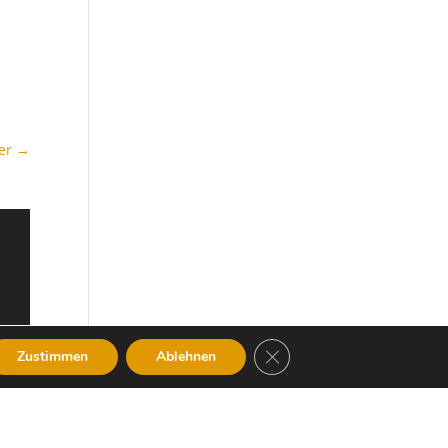
er
→
GDPR Cookie-Banner schlie
Zustimmen
Ablehnen