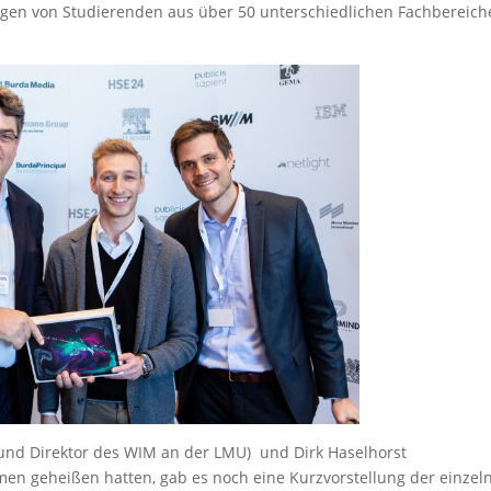
ungen von Studierenden aus über 50 unterschiedlichen Fachbereic
und Direktor des WIM an der LMU) und Dirk Haselhorst
men geheißen hatten, gab es noch eine Kurzvorstellung der einzel