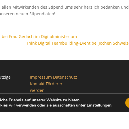
i allen Mitwirkenden des Stipendiums sehr herzlich bedanken und
unseren neuen Stipendiaten!
bei Frau Gerlach im Digitalministerium
Think Digital Teambuilding-Event bei Jochen Schweiz
ützige
Impressum
Datenschutz
Kontakt
Förderer
werden
he Erlebnis auf unserer Website zu bieten.
kies wir verwenden oder sie ausschalten unter
Einstellungen
.